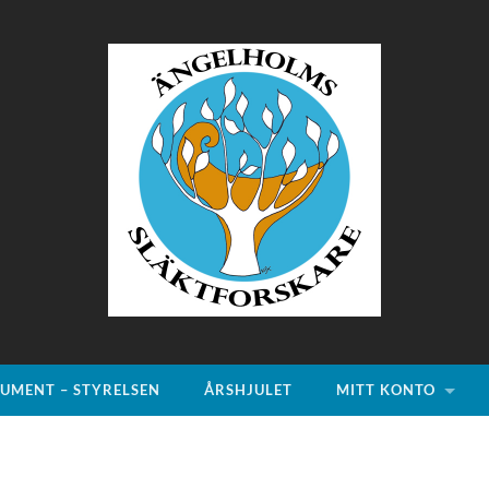
Ängelholms
Släktforskare
UMENT – STYRELSEN
ÅRSHJULET
MITT KONTO