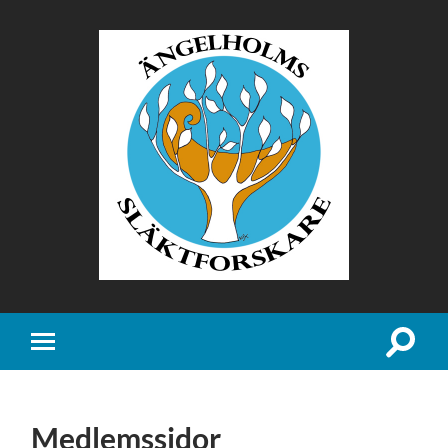
Ängelholms
Släktforskare
Slå
Slå
på/av
på/av
sökfält
mobilmeny
Medlemssidor