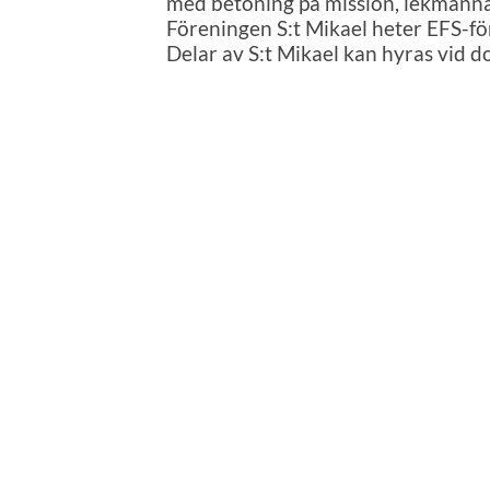
med betoning på mission, lekman
Föreningen S:t Mikael heter EFS-fö
Delar av S:t Mikael kan hyras vid d