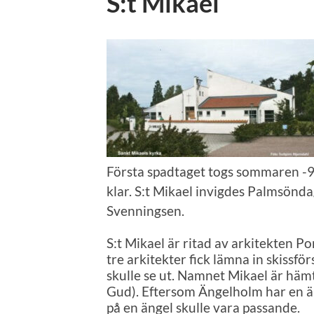
S:t Mikael
Första spadtaget togs sommaren -96
klar. S:t Mikael invigdes Palmsön
Svenningsen.
S:t Mikael är ritad av arkitekten P
tre arkitekter fick lämna in skissfö
skulle se ut. Namnet Mikael är häm
Gud). Eftersom Ängelholm har en än
på en ängel skulle vara passande.