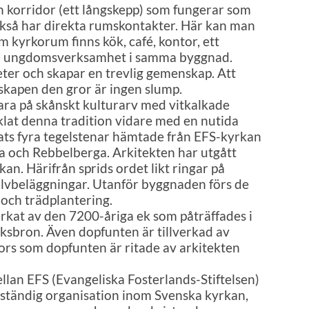
n korridor (ett långskepp) som fungerar som
å har direkta rumskontakter. Här kan man
om kyrkorum finns kök, café, kontor, ett
och ungdomsverksamhet i samma byggnad.
ter och skapar en trevlig gemenskap. Att
kapen den gror är ingen slump.
vara på skånskt kulturarv med vitkalkade
lat denna tradition vidare med en nutida
rats fyra tegelstenar hämtade från EFS-kyrkan
a och Rebbelberga. Arkitekten har utgått
kan. Härifrån sprids ordet likt ringar på
golvbeläggningar. Utanför byggnaden förs de
 och trädplantering.
erkat av den 7200-åriga ek som påträffades i
sbron. Även dopfunten är tillverkad av
 kors som dopfunten är ritade av arkitekten
llan EFS (Evangeliska Fosterlands-Stiftelsen)
vständig organisation inom Svenska kyrkan,