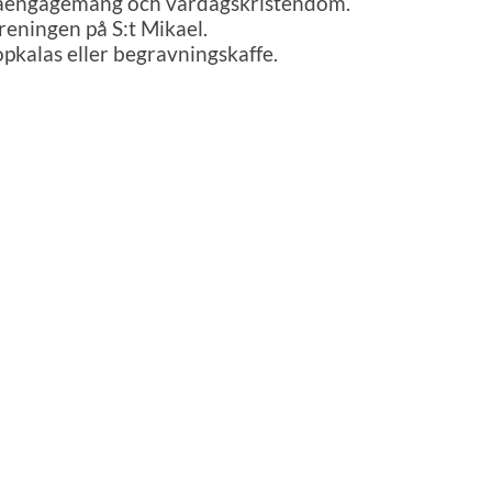
naengagemang och vardagskristendom.
reningen på S:t Mikael.
opkalas eller begravningskaffe.