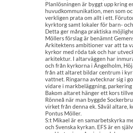
Planlösningen är byggt upp kring e
huvudkommunikation, men som ocks
verkligen prata om allt i ett. Förut
kyrktorg samt lokaler för barn- 
Detta ger många praktiska möjlighe
Möllers förslag är benämnt Gemens
Arkitektens ambitioner var att ta 
kyrkor med röda tak och har utveck
arkitektur. I altarväggen har inmu
och från kyrkorna i Ängelholm, Höj
från att altaret bildar centrum i kyr
vattnet. Ringarna avtecknar sig i 
vidare i markbeläggning, parkering
Bakom altaret hänger ett kors tillv
Rönneå när man byggde Sockerbruk
virket från denna ek. Såväl altare,
Pontus Möller.
S:t Mikael är en samarbetskyrka me
och Svenska kyrkan. EFS är en själ