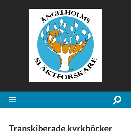
Ängelholms
Släktforskare
Slå
Slå
på/av
på/av
sökfält
mobilmeny
Transkiberade kyrkböcker