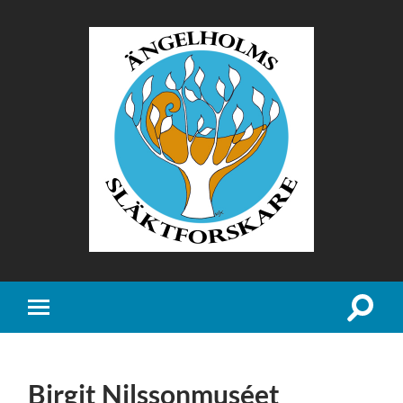
Ängelholms
Släktforskare
Slå
Slå
på/av
på/av
sökfält
mobilmeny
Birgit Nilssonmuséet